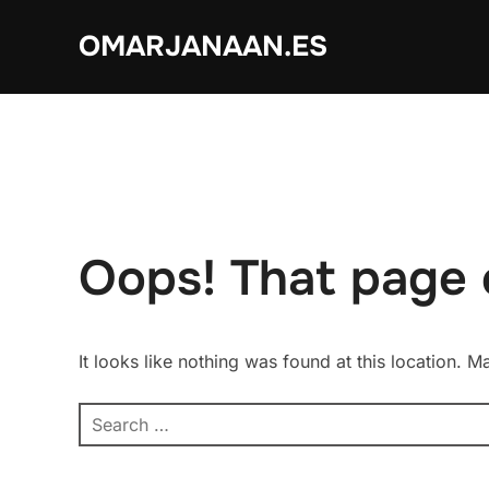
Skip
OMARJANAAN.ES
to
content
Oops! That page 
It looks like nothing was found at this location. 
Search
for: