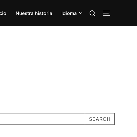
Search
cio
Nuestra historia
Idioma
TOGGLE S
for:
SEARCH