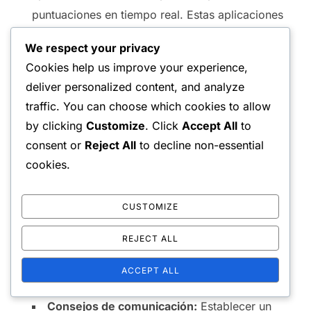
puntuaciones en tiempo real. Estas aplicaciones
a menudo incluyen funciones para
We respect your privacy
actualizaciones automáticas y estadísticas, lo
Cookies help us improve your experience,
que las convierte en una opción conveniente
deliver personalized content, and analyze
para jugadores con conocimientos tecnológicos.
traffic. You can choose which cookies to allow
Sin embargo, depender de dispositivos puede
by clicking
Customize
. Click
Accept All
to
llevar a distracciones.
consent or
Reject All
to decline non-essential
Ayudas visuales:
Algunos jugadores utilizan
cookies.
ayudas visuales como pizarras o tableros para
mostrar las puntuaciones de manera prominente.
CUSTOMIZE
Este método mejora la comunicación y permite
REJECT ALL
que todos vean el marcador actual de un
vistazo, reduciendo las posibilidades de
ACCEPT ALL
disputas.
Consejos de comunicación:
Establecer un