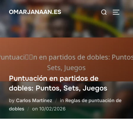
Skip
Search
OMARJANAAN.ES
to
TOGGLE
for:
content
Puntuación en partidos de
dobles: Puntos, Sets, Juegos
by
Carlos Martínez
in
Reglas de puntuación de
Posted
dobles
on
10/02/2026
on