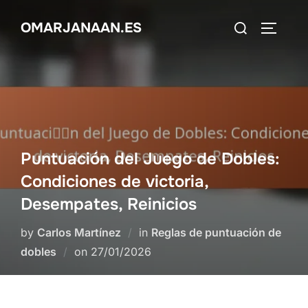
Skip
Search
OMARJANAAN.ES
to
TOGGLE
for:
content
Puntuación del Juego de Dobles:
Condiciones de victoria,
Desempates, Reinicios
by
Carlos Martínez
in
Reglas de puntuación de
Posted
dobles
on
27/01/2026
on