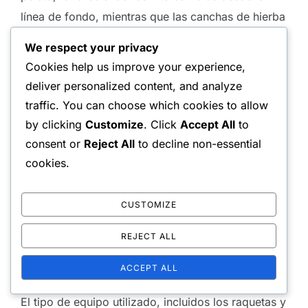
línea de fondo, mientras que las canchas de hierba
permiten un juego más rápido y puntos rápidos.
We respect your privacy
Los jugadores deben ajustar sus tácticas según la
Cookies help us improve your experience,
superficie para optimizar las oportunidades de
deliver personalized content, and analyze
puntuación.
traffic. You can choose which cookies to allow
by clicking
Customize
. Click
Accept All
to
Ser consciente de estos factores ambientales y
consent or
Reject All
to decline non-essential
practicar en condiciones variadas puede ayudar a
cookies.
los jugadores a desarrollar adaptabilidad y mejorar
su potencial de puntuación en los partidos.
CUSTOMIZE
REJECT ALL
Diferencias en el equipo y su
influencia en la puntuación
ACCEPT ALL
El tipo de equipo utilizado, incluidos los raquetas y