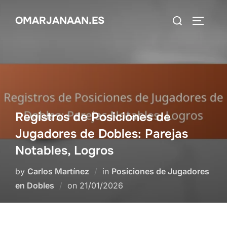
Skip
Search
OMARJANAAN.ES
to
TOGGLE
for:
content
Registros de Posiciones de
Jugadores de Dobles: Parejas
Notables, Logros
by
Carlos Martínez
in
Posiciones de Jugadores
Posted
en Dobles
on
21/01/2026
on