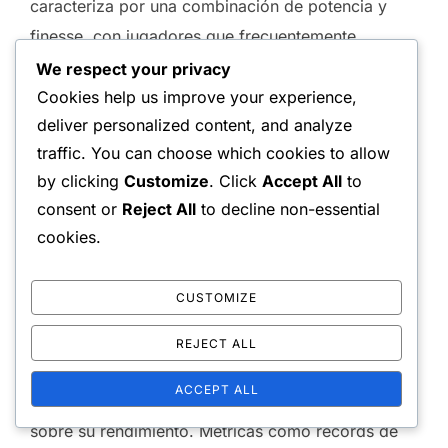
caracteriza por una combinación de potencia y
finesse, con jugadores que frecuentemente
emplean una variedad de golpes para superar a
We respect your privacy
sus oponentes. Esta evolución refleja tendencias
Cookies help us improve your experience,
deliver personalized content, and analyze
más amplias en los deportes, donde la velocidad y
traffic. You can choose which cookies to allow
la agilidad se han vuelto cada vez más críticas
by clicking
Customize
. Click
Accept All
to
para el éxito.
consent or
Reject All
to decline non-essential
cookies.
Referencias estadísticas para
comparar épocas
CUSTOMIZE
Al comparar
jugadores de dobles
a través de
REJECT ALL
diferentes épocas, varios puntos de referencia
ACCEPT ALL
estadísticos pueden proporcionar información
sobre su rendimiento. Métricas como récords de