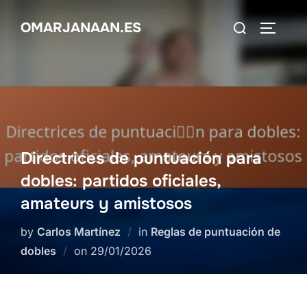
Skip
Search
OMARJANAAN.ES
to
TOGGLE
for:
content
Directrices de puntuación para
dobles: partidos oficiales,
amateurs y amistosos
by
Carlos Martínez
in
Reglas de puntuación de
Posted
dobles
on
29/01/2026
on