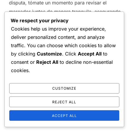
disputa, tómate un momento para revisar el
marcador juntos de manera tranquila, asegurando
We respect your privacy
que todos estén de acuerdo antes de continuar.
Cookies help us improve your experience,
deliver personalized content, and analyze
traffic. You can choose which cookies to allow
by clicking
Customize
. Click
Accept All
to
consent or
Reject All
to decline non-essential
cookies.
POST AUTHOR
CUSTOMIZE
WRITTEN BY
REJECT ALL
Carlos Martínez
ACCEPT ALL